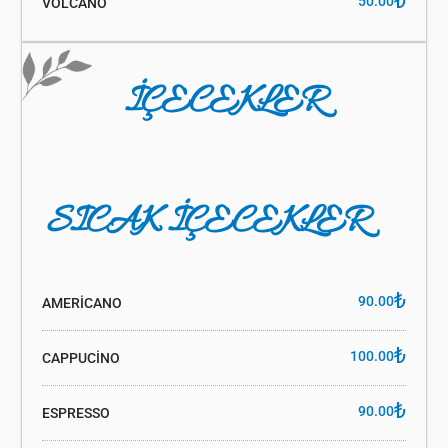
₺
50.00
VOLCANO
İÇECEKLER
SICAK İÇECEKLER
₺
90.00
AMERİCANO
₺
100.00
CAPPUCİNO
₺
90.00
ESPRESSO