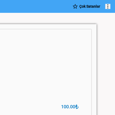
Çok Satanlar
₺
100.00